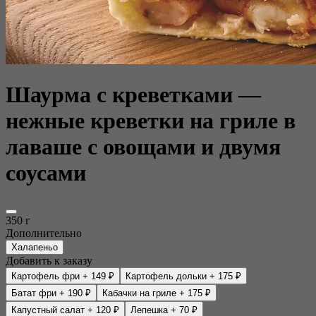
Шаурма с креветками —
нежные креветки на гриле в
лаваше с овощами и двумя
соусами
350 г
Дополнительно
Халапеньо
Добавить к заказу
Картофель фри
+ 149 ₽
Картофель дольки
+ 175 ₽
Батат фри
+ 190 ₽
Кабачки на гриле
+ 175 ₽
Капустный салат
+ 120 ₽
Лепешка
+ 70 ₽