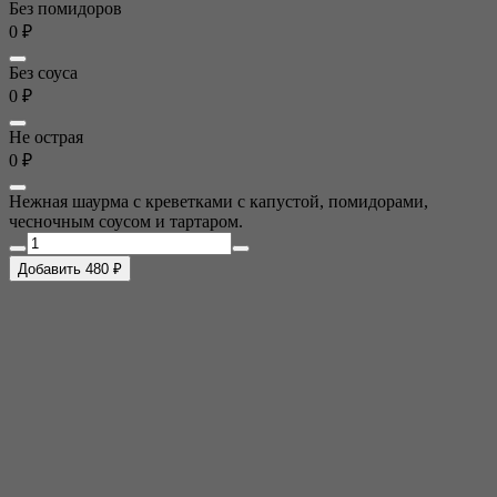
Без помидоров
0 ₽
Без соуса
0 ₽
Не острая
0 ₽
Нежная шаурма с креветками с капустой, помидорами,
чесночным соусом и тартаром.
Добавить 480 ₽