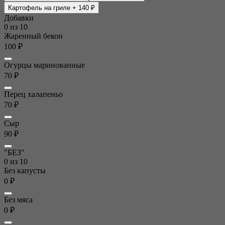
Картофель на гриле
+ 140 ₽
Добавки
0
из 10
Жаренный бекон
100 ₽
Огурцы маринованные
70 ₽
Перец халапеньо
70 ₽
Сыр
90 ₽
"БЕЗ"
0
из 10
Без капусты
0 ₽
Без мяса
0 ₽