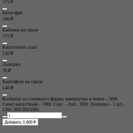
175 ₽
Батат фри
190 ₽
Кабачки на гриле
175 ₽
Капустный салат
120 ₽
Лепешка
70 ₽
Картофель на гриле
140 ₽
Колбаски из говяжьего фарша завернутые в бекон – 500г.
Салат капустный – 300г. Соус – 2шт., 100г. Лепёшка – 1.шт.,
220г. 500/300/100г.
Добавить 1 600 ₽