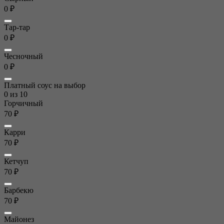
0 ₽
Тар-тар
0 ₽
Чесночный
0 ₽
Платный соус на выбор
0
из 10
Горчичный
70 ₽
Карри
70 ₽
Кетчуп
70 ₽
Барбекю
70 ₽
Майонез