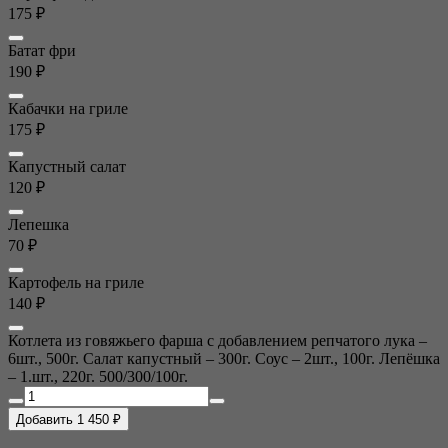
175 ₽
Батат фри
190 ₽
Кабачки на гриле
175 ₽
Капустный салат
120 ₽
Лепешка
70 ₽
Картофель на гриле
140 ₽
Котлета из говяжьего фарша с добавлением репчатого лука –
6шт., 500г. Салат капустный – 300г. Соус – 2шт., 100г. Лепёшка
– 1.шт., 220г. 500/300/100г.
Добавить 1 450 ₽