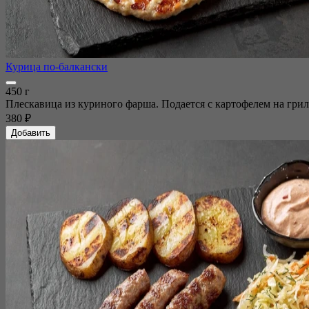
Курица по-балкански
450 г
Плескавица из куриного фарша. Подается с картофелем на грил
380 ₽
Добавить