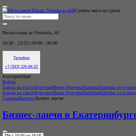
Сочное мясо на гриле
Вильгельма де Геннина, 40
10:30 - 23:55 | 00:00 - 00:40
Телефон
+7 (343) 226-94-22
Екатеринбург
Войти
Блюда на гриле
Бургеры
Мини бургеры
Наборы
Наборы из кури
Блюда на гриле
Бургеры
Мини бургеры
Наборы
Наборы из кури
Главная
Каталог
Бизнес ланчи
Бизнес-ланчи в Екатеринбурге
ПН с 10:00 до 16:00