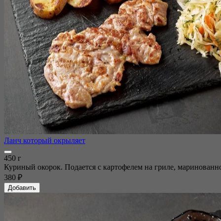
Ланч который окрыляет
450 г
Куриный окорок. Подается с картофелем на гриле, маринованно
380 ₽
Добавить