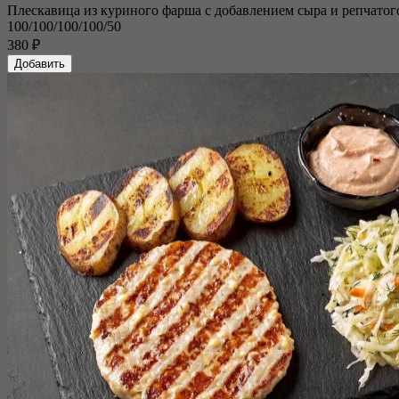
Плескавица из куриного фарша с добавлением сыра и репчатого
100/100/100/100/50
380 ₽
Добавить