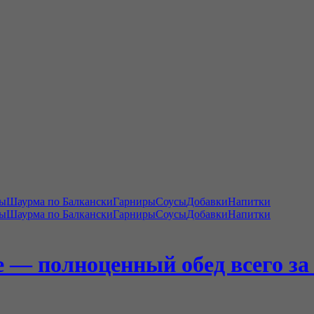
цы
Шаурма по Балкански
Гарниры
Соусы
Добавки
Напитки
цы
Шаурма по Балкански
Гарниры
Соусы
Добавки
Напитки
 — полноценный обед всего за